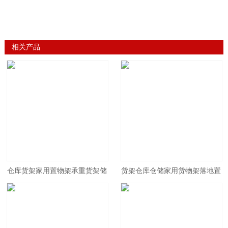
相关产品
仓库货架家用置物架承重货架储
货架仓库仓储家用货物架落地置
物架插口式货架
物架定制库房多层