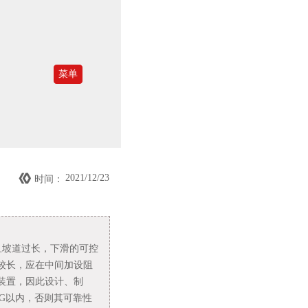
菜单

2021/12/23
时间：
且坡道过长，下滑的可控
较长，应在中间加设阻
装置，因此设计、制
KG以内，否则其可靠性