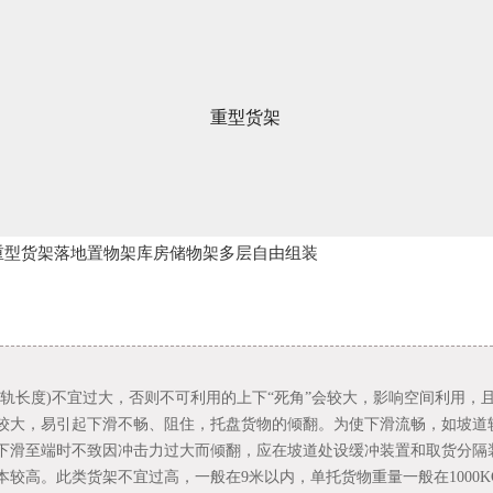
重型货架
重型货架落地置物架库房储物架多层自由组装
导轨长度)不宜过大，否则不可利用的上下“死角”会较大，影响空间利用，
较大，易引起下滑不畅、阻住，托盘货物的倾翻。为使下滑流畅，如坡道
下滑至端时不致因冲击力过大而倾翻，应在坡道处设缓冲装置和取货分隔
本较高。此类货架不宜过高，一般在9米以内，单托货物重量一般在1000