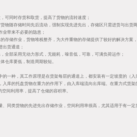
大，可同时存货和取货，提高了货物的流转速度；
守货物随存储时间先后流动，强制实现先进先出，存储区只需进货与出货
作业带来不必要的隐患；
体的存储作业，货物堆栈整齐，为大件重物的存储提供了较好的解决方案，
进出货通道；
保，全部采用无动力形式，无能耗，噪音低，可靠，可满负荷运作；
立体仓库要低，制造周期较短。
中的一种，其工作原理是在货架每层的通道上，都安装有一定坡度的（入
，入库的托盘货物在重力的作用下，由入库端流向出库端。在重力式货架
%的空间利用率，提高了仓储的容积率。
量、同类货物的先进先出存储作业，空间利用率很高，尤其适用于有一定