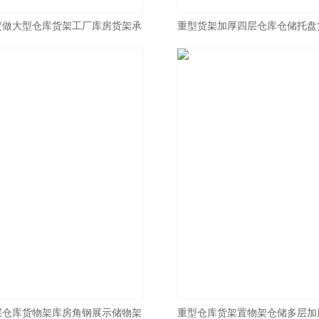
定做大型仓库货架工厂库房货架承
重型货架加厚四层仓库仓储托盘
重1-3吨/层
置物货
层仓库货物架库房角钢展示储物架
重型仓库货架置物架仓储多层加