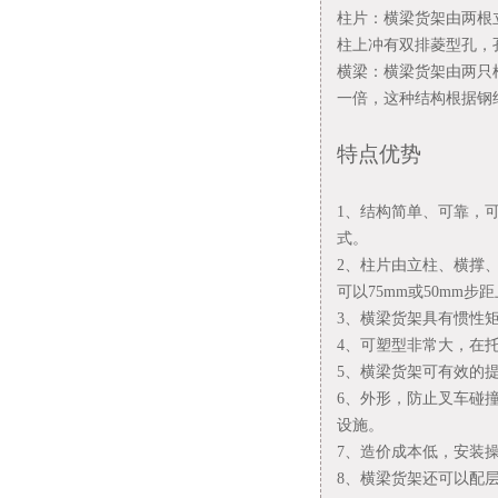
柱片：横梁货架由两根
柱上冲有双排菱型孔，孔
横梁：横梁货架由两只
一倍，这种结构根据钢
特点优势
1、结构简单、可靠，
式。
2、柱片由立柱、横撑
可以75mm或50mm
3、横梁货架具有惯性矩
4、可塑型非常大，在
5、横梁货架可有效的
6、外形，防止叉车碰
设施。
7、造价成本低，安装
8、横梁货架还可以配