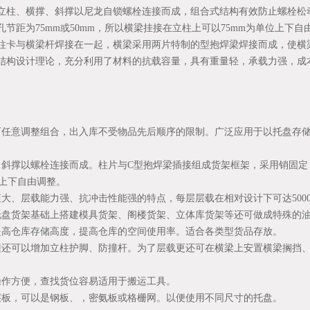
立柱、横撑、斜撑以尼龙自锁螺栓连接而成，组合式结构有效防止螺栓松
节距为75mm或50mm，所以横梁挂接在立柱上可以75mm为单位上下自
柱卡与横梁杆焊接在一起，横梁采用两片特制的型抱焊梁焊接而成，使横
结构设计理论，充分利用了材料的抗载容量，具有重量轻，承载力强，成
可任意调整组合，出入库不受物品先后顺序的限制。广泛应用于以托盘存
、斜撑以螺栓连接而成。柱片与C型抱焊梁插接组成货架框架，采用销固定
步距上下自由调整。
大、层载能力强、抗冲击性能强的特点，每层层载在相对设计下可达5000
托盘货架基础上搭建模具货架、阁楼货架、立体库货架等还可做成特殊的
提高仓库存储高度，提高仓库的空间使用率。适合各类型货品存放。
撞还可以增加立柱护脚、防撞杆。为了层载更还可在横梁上安置横梁搁挡
操作方便，查找货位容易适用于搬运工具。
层板，可以是钢板、，密氨板或格栅网。以便使用不同尺寸的托盘。