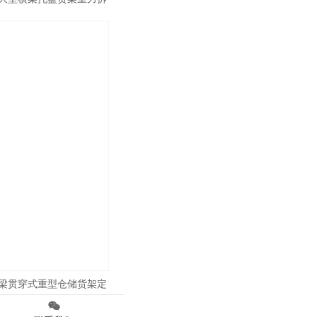
架
梁贯穿式重型仓储货架定
