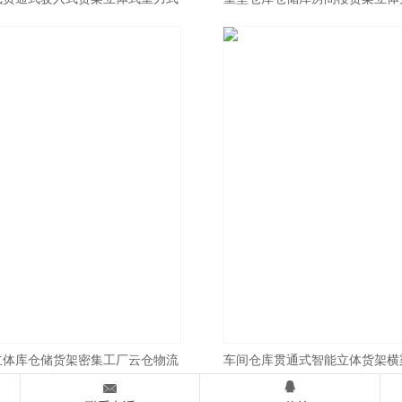
货架
装高位货
立体库仓储货架密集工厂云仓物流
车间仓库贯通式智能立体货架横


高位货架
制