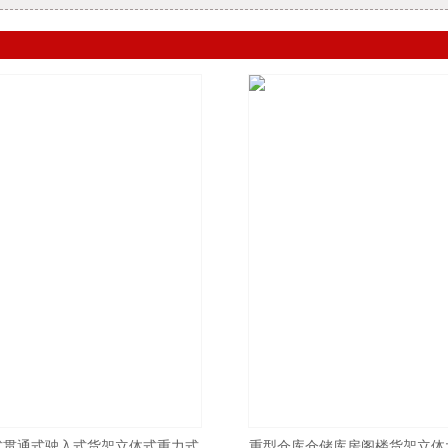
式贯通式驶入式货架立体式重力式
重型仓库仓储库房阁楼货架立体