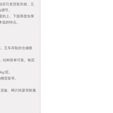
动后引发货架失稳，立
由调节。
梁的上、下面厚度加厚
本低的特点。
储、叉车存取的仓储模
，结构简单可靠。每层
kg/层。
油桶货架等。
、层板、网片跨梁等附属