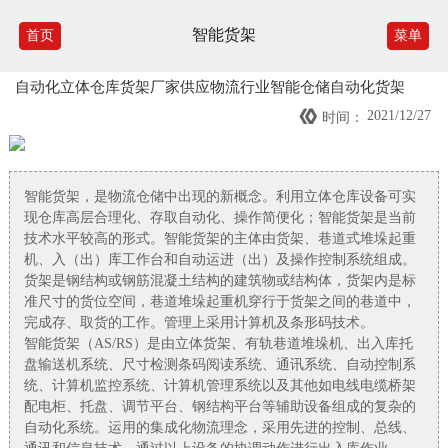
智能货架
首页
菜单
自动化立体仓库货架厂家供应物流行业智能仓储自动化货架

2021/12/27
时间：
智能货架，是物流仓储中出现的新概念。利用立体仓库设备可实
现仓库高层合理化、存取自动化、操作简便化；
智能货架
是当前
技术水平较高的形式。
智能货架
的主体由货架、巷道式堆垛起重
机、入（出）库工作台和自动运进（出）及操作控制系统组成。
货架是钢结构或钢筋混凝土结构的建筑物或结构体，货架内是标
准尺寸的货位空间，巷道堆垛起重机穿行于货架之间的巷道中，
完成存、取货的工作。管理上采用计算机及条形码技术。
智能货架（AS/RS）是由立体货架、有轨巷道堆垛机、出入库托
盘输送机系统、尺寸检测条码阅读系统、通讯系统、自动控制系
统、计算机监控系统、计算机管理系统以及其他如电线电缆桥架
配电柜、托盘、调节平台、钢结构平台等辅助设备组成的复杂的
自动化系统。运用的集成化物流理念，采用先进的控制、总线、