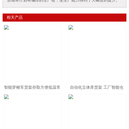
形成有计划有编排的生产链，使生产能力得到了大幅度的提升。
相关产品
智能穿梭车货架存取方便低温常
自动化立体库货架 工厂智能仓
温立库穿梭车货架贯通货架
储货架