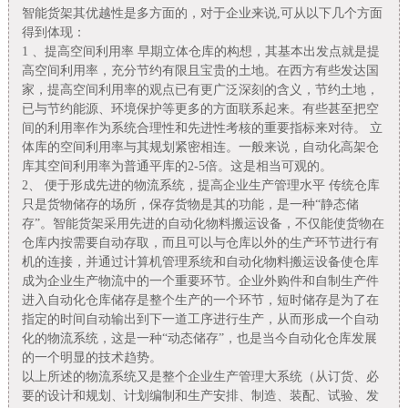
智能货架其优越性是多方面的，对于企业来说,可从以下几个方面
得到体现：
1 、提高空间利用率 早期立体仓库的构想，其基本出发点就是提
高空间利用率，充分节约有限且宝贵的土地。在西方有些发达国
家，提高空间利用率的观点已有更广泛深刻的含义，节约土地，
已与节约能源、环境保护等更多的方面联系起来。有些甚至把空
间的利用率作为系统合理性和先进性考核的重要指标来对待。 立
体库的空间利用率与其规划紧密相连。一般来说，自动化高架仓
库其空间利用率为普通平库的2-5倍。这是相当可观的。
2、 便于形成先进的物流系统，提高企业生产管理水平 传统仓库
只是货物储存的场所，保存货物是其的功能，是一种“静态储
存”。
智能货架
采用先进的自动化物料搬运设备，不仅能使货物在
仓库内按需要自动存取，而且可以与仓库以外的生产环节进行有
机的连接，并通过计算机管理系统和自动化物料搬运设备使仓库
成为企业生产物流中的一个重要环节。企业外购件和自制生产件
进入自动化仓库储存是整个生产的一个环节，短时储存是为了在
指定的时间自动输出到下一道工序进行生产，从而形成一个自动
化的物流系统，这是一种“动态储存”，也是当今自动化仓库发展
的一个明显的技术趋势。
以上所述的物流系统又是整个企业生产管理大系统（从订货、必
要的设计和规划、计划编制和生产安排、制造、装配、试验、发