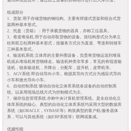
通讯和信息技术，通过以上设备的协调动作进行出入库作业。
组成部分
1、货架:用于存储货物的钢结构。主要有焊接式货架和组合式货
架两种基本形式。
2、托盘（货箱）：用于承载货物的器具，亦称工位器具。
3、巷道堆垛机:用于自动存取货物的设备。按结构形式分为单立
柱和双立柱两种基本形式；按服务方式分为直道、弯道和转移车
三种基本形式。
4、输送机系统:立体库的主要外围设备，负责将货物运送到堆垛
机或从堆垛机将货物移走。输送机种类非常多，常见的有辊道输
送机，链条输送机，升降台，分配车，提升机，皮带机等。
5、AGV系统:即自动导向小车。根据其导向方式分为感应式导向
小车和激光导向小车。
6、自动控制系统:驱动自动化立体库系统各设备的自动控制系
统。以采用现场总线方式为控制模式为主。
7、储存信息管理系统:亦称中央计算机管理系统。是全自动化立
体库系统的核心。典型的自动化立体库系统均采用大型的数据库
系统（如ORACLE，SYBASE等）构筑典型的客户机/服务器体
系，可以与其他系统（如ERP系统等）联网或集成。
优越性能