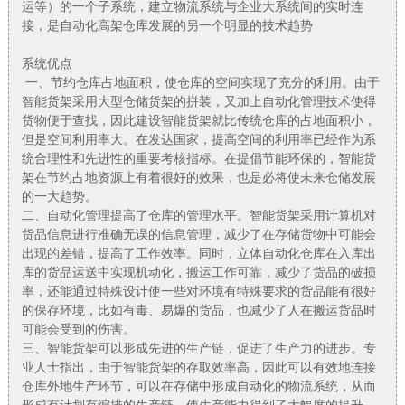
运等）的一个子系统，建立物流系统与企业大系统间的实时连
接，是自动化高架仓库发展的另一个明显的技术趋势
系统优点
一、节约仓库占地面积，使仓库的空间实现了充分的利用。由于
智能货架采用大型仓储货架的拼装，又加上自动化管理技术使得
货物便于查找，因此建设智能货架就比传统仓库的占地面积小，
但是空间利用率大。在发达国家，提高空间的利用率已经作为系
统合理性和先进性的重要考核指标。在提倡节能环保的，智能货
架在节约占地资源上有着很好的效果，也是必将使未来仓储发展
的一大趋势。
二、自动化管理提高了仓库的管理水平。
智能货架
采用计算机对
货品信息进行准确无误的信息管理，减少了在存储货物中可能会
出现的差错，提高了工作效率。同时，立体自动化仓库在入库出
库的货品运送中实现机动化，搬运工作可靠，减少了货品的破损
率，还能通过特殊设计使一些对环境有特殊要求的货品能有很好
的保存环境，比如有毒、易爆的货品，也减少了人在搬运货品时
可能会受到的伤害。
三、
智能货架
可以形成先进的生产链，促进了生产力的进步。专
业人士指出，由于
智能货架
的存取效率高，因此可以有效地连接
仓库外地生产环节，可以在存储中形成自动化的物流系统，从而