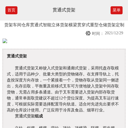
贯通式货架
首页
菜单
货架车间仓库贯通式智能立体货架横梁贯穿式重型仓储货架定制

2021/12/29
时间：
贯通式货架
贯通式货架又称驶入式货架和通廊式货架，采用托盘存取模
式，适用于品种少、批量大类型的货物储存。在支撑导轨上，托
盘按深度方向存放，一个紧接着一个，货物存取从货架同一侧进
出，先存后取，平衡重及前移式叉车可方便地驶入货架中间存取
货物，无需占用多条通道。由于叉车需要进入货架内部存取货
物，通常单面取货建议不超过12个货位深度。为提高叉车运行速
度，可根据实际需要选择配置导向轨道。适合对先进先出要求不
高的仓库设计使用。广泛应用于冷库及食品、烟草行业。
贯通式货架
组成