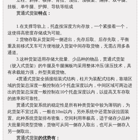
立柱、斜撑、横撑、背拉、顶拉、顶横梁、隔撑、双牛腿、
挂板、单牛腿、护脚、导轨等组成
贯通式货架
特点：
1.在支撑导轨上，托盘按深度方向存放，一个紧接着一个，
这使得高密度存储成为可能。
2.货物存取从货架同一侧进出，先存后取、后存先取，平衡
重及前移式叉车可方便地驶入货架中间存取货物，无需占用多条
通道。
3.这种货架适用存储大批量、少品种的物品，贯通式货架
（驶入式货架）的牛腿及牛腿搁板均采用整体冲压/滚压技术，具
有承载能力强，外型美观货物。
4贯通式货架全插接组装式结构，柱片为装配式结构，靠墙区
域的货架总深度一般控制在5个托盘深度以内，中间区域可两边进
出的货架总深度一般控制在10个托盘深度以内，以提高叉车存取
的效率和可靠性。
贯通式货架系统的稳定性是所有种类货架中较为薄弱的，为
此货架不宜过高，一般在10m以内，另外系统中还需加设拉固装
置。此种系统货架排布密集，空间利用率极高，适于储存少品种
大批量同类型货物，货物可从同一侧存入取出，也可从一侧存入
另一侧取出。
贯通式货架
的优势有：