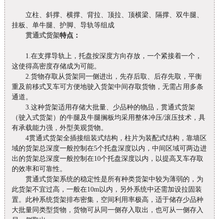
立柱、斜撑、横撑、背拉、顶拉、顶横梁、隔撑、双牛腿、
挂板、单牛腿、护脚、导轨等组成
贯通式货架
特点：
1.在支撑导轨上，托盘按深度方向存放，一个紧接着一个，
这使得高密度存储成为可能。
2.货物存取从货架同一侧进出，先存后取、后存先取，平衡
重及前移式叉车可方便地驶入货架中间存取货物，无需占用多条
通道。
3.这种货架适用存储大批量、少品种的物品，贯通式货架
（驶入式货架）的牛腿及牛腿搁板均采用整体冲压/滚压技术，具
有承载能力强，外型美观货物。
4贯通式货架全插接组装式结构，柱片为装配式结构，靠墙区
域的货架总深度一般控制在5个托盘深度以内，中间区域可两边进
出的货架总深度一般控制在10个托盘深度以内，以提高叉车存取
的效率和可靠性。
贯通式货架系统的稳定性是所有种类货架中较为薄弱的，为
此货架不宜过高，一般在10m以内，另外系统中还需加设拉固装
置。此种系统货架排布密集，空间利用率极高，适于储存少品种
大批量同类型货物，货物可从同一侧存入取出，也可从一侧存入