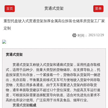
贯通式货架
首页
菜单
重型托盘驶入式贯通货架加厚金属高位拆装仓储库房货架工厂家
定制

2021/12/29
时间：
贯通式货架
贯通式货架又称驶入式货架和通廊式货架，采用托盘存取模
式，适用于品种少、批量大类型的货物储存。在支撑导轨上，托
盘按深度方向存放，一个紧接着一个，货物存取从货架同一侧进
出，先存后取，平衡重及前移式叉车可方便地驶入货架中间存取
货物，无需占用多条通道。由于叉车需要进入货架内部存取货
物，通常单面取货建议不超过12个货位深度。为提高叉车运行速
度，可根据实际需要选择配置导向轨道。适合对先进先出要求不
高的仓库设计使用。广泛应用于冷库及食品、烟草行业。
贯通式货架
组成