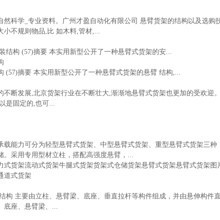
_自然科学_专业资料。广州才盈自动化有限公司 悬臂货架的结构以及选购
不规则物品,比 如木料,管材,...
结构 (57)摘要 本实用新型公开了一种悬臂式货架的安...
构
(57)摘要 本实用新型公开了一种悬臂式货架的悬臂 结构,...
的不断发展,北京货架行业在不断壮大,渐渐地悬臂式货架也更加的受欢迎
是固定的,也可...
承载能力可分为轻型悬臂式货架、中型悬臂式货架、重型悬臂式货架三种
。采用专用型材立柱，搭配高强度悬臂，...
力式货架流动式货架牛腿式货架货架式仓储货架悬臂式货架悬臂式货架图
通道式货架
要结构 主要由立柱、悬臂梁、底座、垂直拉杆等构件组成，并由悬伸构件直
底座、悬臂梁、...