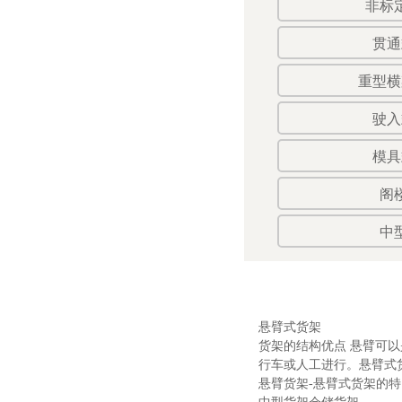
非标
贯通
重型横
驶入
模具
阁
中
悬臂式货架
货架的结构优点 悬臂可
行车或人工进行。悬臂式货
悬臂货架-悬臂式货架的特