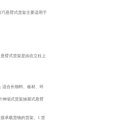
技巧悬臂式货架主要适用于
。悬臂式货架是由在立柱上
；适合长物料、板材、环
片伸缩式货架抽屉式悬臂
接承载货物的货架。1.货