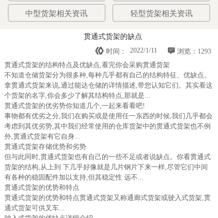
中型货架相关资讯
轻型货架相关资讯
贯通式货架的缺点


2022/1/11
时间：
浏览：1293
贯通式货架的结构特点及优缺点,看完你会采购贯通货架
不知道仓储货架分为很多种,每种几乎都有自己的结构特征、优缺点。
拿贯通式货架来说,通过能达仓储的详情描述,带您认知它们。其实看这
个货架的名字,你会多少了解其结构特点,那就是...
贯通式货架的优劣势你知道几个,一起来看看吧!
事物都有优劣之分,我们在购买或是使用任一东西的时候,我们几乎都会
考虑到其优劣势,其中我们经常使用的仓库货架中的贯通式货架也不例
外,贯通式货架有它自身...
贯通式货架存储优势和劣势
但与此同时,贯通式货架也有自己的一些不足或者说缺点。你看贯通式
货架的结构,从上到 下几乎好像就是几片钢片下来一样,尽管它们中间
有各种的稳固配件加以支持,但其稳定性 远不...
贯通式货架的优势和特点
贯通式货架的优势和特点贯通式货架又称通廊式货架或驶入式货架,贯
通式货架可供叉车...