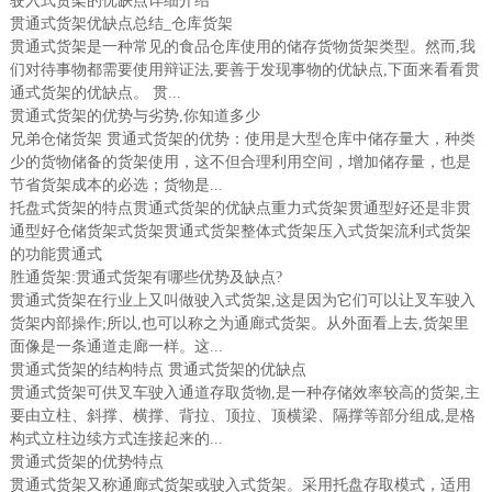
驶入式货架的优缺点详细介绍
贯通式货架优缺点总结_仓库货架
贯通式货架是一种常见的食品仓库使用的储存货物货架类型。然而,我
们对待事物都需要使用辩证法,要善于发现事物的优缺点,下面来看看贯
通式货架的优缺点。 贯...
贯通式货架的优势与劣势,你知道多少
兄弟仓储货架 贯通式货架的优势：使用是大型仓库中储存量大，种类
少的货物储备的货架使用，这不但合理利用空间，增加储存量，也是
节省货架成本的必选；货物是...
托盘式货架的特点贯通式货架的优缺点重力式货架贯通型好还是非贯
通型好仓储货架式货架贯通式货架整体式货架压入式货架流利式货架
的功能贯通式
胜通货架:贯通式货架有哪些优势及缺点?
贯通式货架在行业上又叫做驶入式货架,这是因为它们可以让叉车驶入
货架内部操作;所以,也可以称之为通廊式货架。从外面看上去,货架里
面像是一条通道走廊一样。这...
贯通式货架的结构特点 贯通式货架的优缺点
贯通式货架可供叉车驶入通道存取货物,是一种存储效率较高的货架,主
要由立柱、斜撑、横撑、背拉、顶拉、顶横梁、隔撑等部分组成,是格
构式立柱边续方式连接起来的...
贯通式货架的优势特点
贯通式货架又称通廊式货架或驶入式货架。采用托盘存取模式，适用