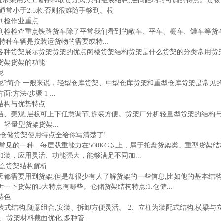
架通常采用人工储存和取货方式,具有组装结构,层间距均匀可调的特点。货
通常小于2.5米,否则很难随手够到。根
列检作业重点
列检检查重点铁路货车除了平常我们看到的敞车、平车、棚车、罐车等货车
特种车辆是按装运货物的需要或特...
各种货架展示货架货架的优点阁楼货架结构货架是什么货架的分类常用货
货架货架的功能
呢
呢?简介 一般来说，轻型仓库货架、中型仓库货架和重型仓库货架是常见
方法/步骤 1 ...
结构与优势特点
、美观;层板可上下任意调节,拆装方便。货架厂分析轻量型货架的结构与
、轻量型货架货架...
?仓储货架使用特点全给你写清楚了!
常见的一种，每层载重能力在500KG以上，属于托盘货架类。重型货架
装，应用灵活、功能强大，能够满足不同加...
些,货架结构解析
都需要用到货架,但是却很少有人了解货架的一些信息,比如他的基本结构
一下货架的5大特点有哪些。仓储货架结构特点:1.仓储...
特色
组装式结构,随意组合,安装、拆卸方便灵活。 2、立柱为装配式结构,横梁
3、货架材料截面优化,多种管...